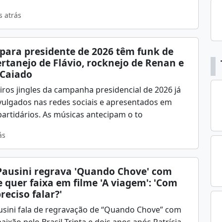
s atrás
 para presidente de 2026 têm funk de
ertanejo de Flávio, rocknejo de Renan e
 Caiado
ros jingles da campanha presidencial de 2026 já
vulgados nas redes sociais e apresentados em
artidários. As músicas antecipam o to
ás
Pausini regrava 'Quando Chove' com
 quer faixa em filme 'A viagem': 'Com
eciso falar?'
usini fala de regravação de “Quando Chove” com
aixão pelo Brasil Trinta e dois anos após Patrícia