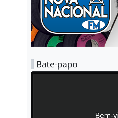
Bate-papo
Bem-vi