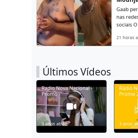
Gaab per
nas redes
sociais O
21 horas a
Últimos Vídeos
Radio Nova Nacional -
Rádio N
Promo
Promo 
3 anos atrás
3 anos a