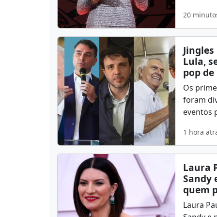
20 minuto
Jingles
Lula, s
pop de
Os primei
foram di
eventos p
1 hora atr
Laura 
Sandy e
quem pr
Laura Pa
Sandy e p