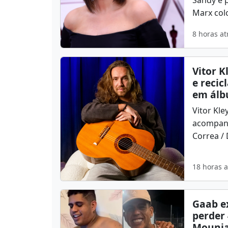
Marx colo
8 horas at
Vitor 
e recic
em álb
Vitor Kle
acompanh
Correa /
18 horas a
Gaab ex
perder 
Mounja