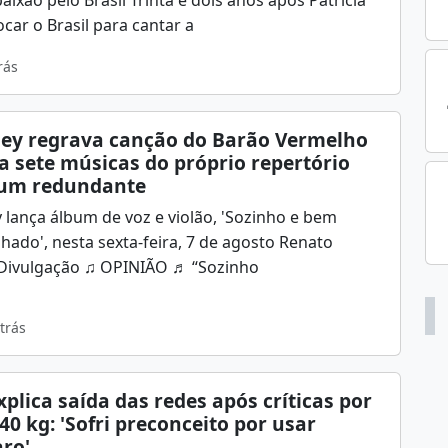
car o Brasil para cantar a
rás
Kley regrava canção do Barão Vermelho
la sete músicas do próprio repertório
um redundante
y lança álbum de voz e violão, 'Sozinho e bem
ado', nesta sexta-feira, 7 de agosto Renato
 Divulgação ♫ OPINIÃO ♬ “Sozinho
trás
plica saída das redes após críticas por
40 kg: 'Sofri preconceito por usar
ro'