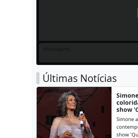
Últimas Notícias
Simone
colorid
show '
Simone a
contempo
show 'Qu